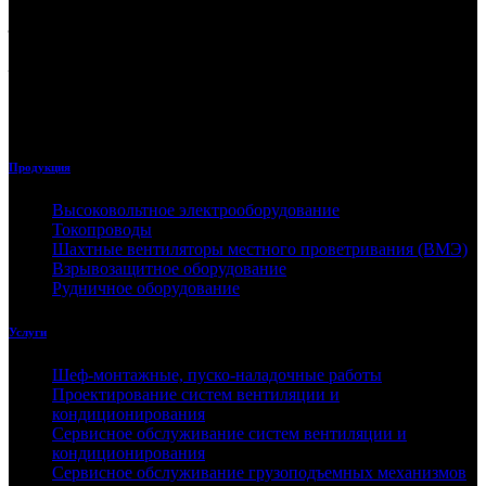
Любая информация, представленная на данном сайте, носит исключительно
информационный характер и ни при каких условиях не является публичной
офертой, определяемой положением статьи 437 ГК РФ. Отправляя сведения через
любую электронную форму на этом сайте, вы даёте согласие на обработку ваших
персональных данных.
ООО «ЭнергоПром»
Продукция
Высоковольтное электрооборудование
Токопроводы
Шахтные вентиляторы местного проветривания (ВМЭ)
Взрывозащитное оборудование
Рудничное оборудование
Услуги
Шеф-монтажные, пуско-наладочные работы
Проектирование систем вентиляции и
кондиционирования
Сервисное обслуживание систем вентиляции и
кондиционирования
Сервисное обслуживание грузоподъемных механизмов