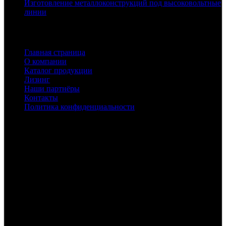
Изготовление металлоконструкций под высоковольтные
линии
Полезные ссылки
Главная страница
О компании
Каталог продукции
Лизинг
Наши партнёры
Контакты
Политика конфиденциальности
Адрес и контакты
Офис в Екатеринбурге:
ул.Радищева 33, подъезд 1А, офис 30
График работы:
пн.-чт.: 09-00 - 18.00
пт.: 09:00 - 17:00
Телефон: