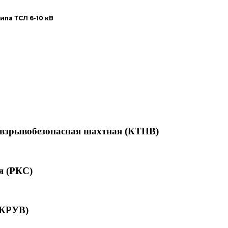
па ТСЛ 6-10 кВ
 взрывобезопасная шахтная (КТПВ)
я (РКС)
(КРУВ)