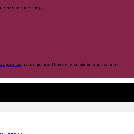
ть нам по телефону:
ных данных
на основании Политики конфиденциальности
ИСТЕМ ВЕНТИЛЯЦИИ И КОНДИЦ
ции и кондиционирования
НИРОВАНИЯ