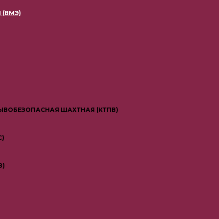
(ВМЭ)
ВОБЕЗОПАСНАЯ ШАХТНАЯ (КТПВ)
С)
В)