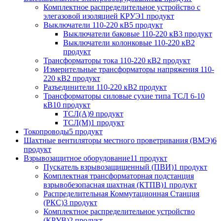
Комплектное распределительное устройство с
элегазовой изоляцией КРУЭ
1 продукт
Выключатели 110-220 кВ
5 продукт
Выключатели баковые 110-220 кВ
3 продукт
Выключатели колонковые 110-220 кВ
2
продукт
Трансформаторы тока 110-220 кВ
2 продукт
Измерительные трансформаторы напряжения 110-
220 кВ
2 продукт
Разъединители 110-220 кВ
2 продукт
Трансформаторы силовые сухие типа ТСЛ 6-10
кВ
10 продукт
ТСЛ(А)
9 продукт
ТСЛ(М)
1 продукт
Токопроводы
5 продукт
Шахтные вентиляторы местного проветривания (ВМЭ)
6
продукт
Взрывозащитное оборудование
11 продукт
Пускатель взрывозащищенный (ПВИ)
1 продукт
Комплектная трансформаторная подстанция
взрывобезопасная шахтная (КТПВ)
1 продукт
Распределительная Коммутационная Станция
(РКС)
3 продукт
Комплектное распределительное устройство
(КРУВ)
2 продукт