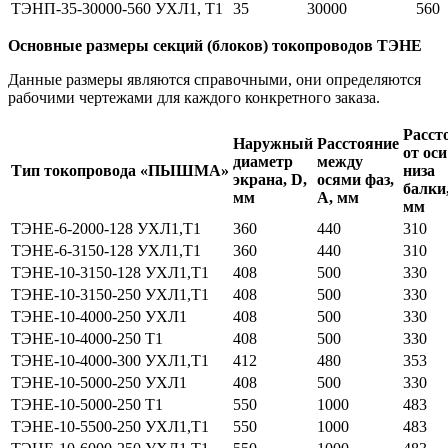
ТЭНП-35-30000-560 УХЛ1, Т1
35
30000
560
Основные размеры секций (блоков) токопроводов ТЭНЕ
Данные размеры являются справочными, они определяются
рабочими чертежами для каждого конкретного заказа.
Расст
Наружный
Расстояние
от оси
диаметр
между
Тип токопровода «ПЫШМА»
низа
экрана, D,
осями фаз,
балки,
мм
А, мм
мм
ТЭНЕ-6-2000-128 УХЛ1,Т1
360
440
310
ТЭНЕ-6-3150-128 УХЛ1,Т1
360
440
310
ТЭНЕ-10-3150-128 УХЛ1,Т1
408
500
330
ТЭНЕ-10-3150-250 УХЛ1,Т1
408
500
330
ТЭНЕ-10-4000-250 УХЛ1
408
500
330
ТЭНЕ-10-4000-250 Т1
408
500
330
ТЭНЕ-10-4000-300 УХЛ1,Т1
412
480
353
ТЭНЕ-10-5000-250 УХЛ1
408
500
330
ТЭНЕ-10-5000-250 Т1
550
1000
483
ТЭНЕ-10-5500-250 УХЛ1,Т1
550
1000
483