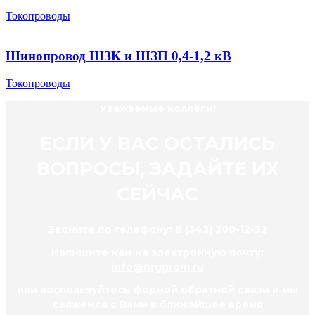
Токопроводы
Шинопровод ШЗК и ШЗП 0,4-1,2 кВ
Токопроводы
Уважаемые коллеги!
ЕСЛИ У ВАС ОСТАЛИСЬ
ВОПРОСЫ, ЗАДАЙТЕ ИХ
СЕЙЧАС
Звоните по телефону: 8 (343) 300-12-32
Напишите нам на электронную почту:
info@nrgprom.ru
или воспользуйтесь формой обратной связи и мы
свяжемся с Вами в ближайшее время