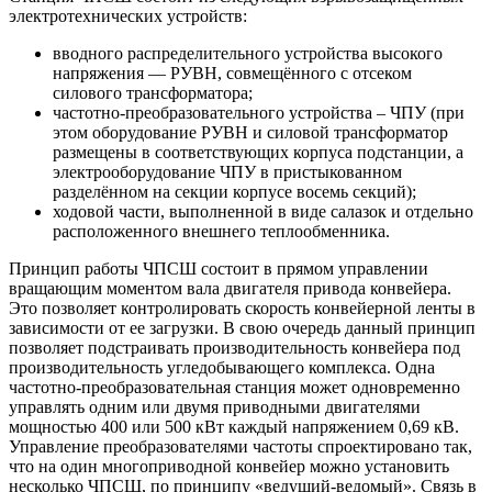
электротехнических устройств:
вводного распределительного устройства высокого
напряжения — РУВН, совмещённого с отсеком
силового трансформатора;
частотно-преобразовательного устройства – ЧПУ (при
этом оборудование РУВН и силовой трансформатор
размещены в соответствующих корпуса подстанции, а
электрооборудование ЧПУ в пристыкованном
разделённом на секции корпусе восемь секций);
ходовой части, выполненной в виде салазок и отдельно
расположенного внешнего теплообменника.
Принцип работы ЧПСШ состоит в прямом управлении
вращающим моментом вала двигателя привода конвейера.
Это позволяет контролировать скорость конвейерной ленты в
зависимости от ее загрузки. В свою очередь данный принцип
позволяет подстраивать производительность конвейера под
производительность угледобывающего комплекса. Одна
частотно-преобразовательная станция может одновременно
управлять одним или двумя приводными двигателями
мощностью 400 или 500 кВт каждый напряжением 0,69 кВ.
Управление преобразователями частоты спроектировано так,
что на один многоприводной конвейер можно установить
несколько ЧПСШ, по принципу «ведущий-ведомый». Связь в