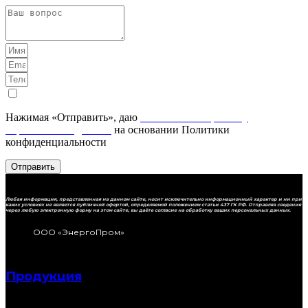
Нажимая «Отправить», даю
Согласие на обработку
персональных данных
на основании Политики
конфиденциальности
Отправить
Любая информация, представленная на данном сайте, носит исключительно информационный характер и ни при
каких условиях не является публичной офертой, определяемой положением статьи 437 ГК РФ. Отправляя сведения
через любую электронную форму на этом сайте, вы даёте согласие на обработку ваших персональных данных.
ООО «ЭнергоПром»
Продукция