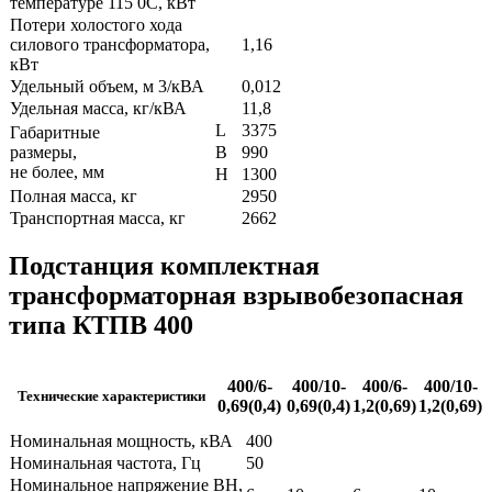
температуре 115 0С, кВт
Потери холостого хода
силового трансформатора,
1,16
кВт
Удельный объем, м 3/кВА
0,012
Удельная масса, кг/кВА
11,8
L
3375
Габаритные
размеры,
B
990
не более, мм
H
1300
Полная масса, кг
2950
Транспортная масса, кг
2662
Подстанция комплектная
трансформаторная взрывобезопасная
типа КТПВ 400
400/6-
400/10-
400/6-
400/10-
Технические характеристики
0,69(0,4)
0,69(0,4)
1,2(0,69)
1,2(0,69)
Номинальная мощность, кВА
400
Номинальная частота, Гц
50
Номинальное напряжение ВН,