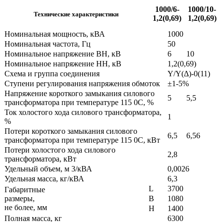
1000/6-
1000/10-
Технические характеристики
1,2(0,69)
1,2(0,69)
Номинальная мощность, кВА
1000
Номинальная частота, Гц
50
Номинальное напряжение ВН, кВ
6
10
Номинальное напряжение НН, кВ
1,2(0,69)
Схема и группа соединения
Y/Y(Δ)-0(11)
Ступени регулирования напряжения обмоток
±1-5%
Напряжение короткого замыкания силового
5
5,5
трансформатора при температуре 115 0С, %
Ток холостого хода силового трансформатора,
1
%
Потери короткого замыкания силового
6,5
6,56
трансформатора при температуре 115 0С, кВт
Потери холостого хода силового
2,8
трансформатора, кВт
Удельный объем, м 3/кВА
0,0026
Удельная масса, кг/кВА
6,3
L
3700
Габаритные
размеры,
B
1080
не более, мм
H
1400
Полная масса, кг
6300