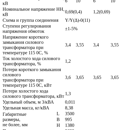
6
10
6
10
кВ
Номинальное напряжение НН,
0,69(0,4)
1,2(0,69)
кВ
Схема и группа соединения
Y/Y(Δ)-0(11)
Ступени регулирования
±1-5%
напряжения обмоток
Напряжение короткого
замыкания силового
3,4
3,55
3,4
3,55
трансформатора при
температуре 115 0С, %
Ток холостого хода силового
1,2
трансформатора, %
Потери короткого замыкания
силового
3,6
3,65
3,65
3,65
трансформатора при
температуре 115 0С, кВт
Потери холостого хода
1,3
силового трансформатора, кВт
Удельный объем, м 3/кВА
0,011
Удельная масса, кг/кВА
8,38
L
3500
Габаритные
размеры,
B
995
не более, мм
H
1380