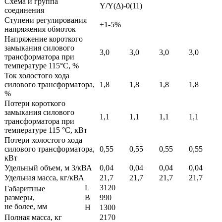
Схема и группа
Y/Y(Δ)-0(11)
соединения
Ступени регулирования
±1-5%
напряжения обмоток
Напряжение короткого
замыкания силового
3,0
3,0
3,0
3,0
трансформатора при
температуре 115°С, %
Ток холостого хода
силового трансформатора,
1,8
1,8
1,8
1,8
%
Потери короткого
замыкания силового
1,1
1,1
1,1
1,1
трансформатора при
температуре 115 °С, кВт
Потери холостого хода
силового трансформатора,
0,55
0,55
0,55
0,55
кВт
Удельный объем, м 3/кВА
0,04
0,04
0,04
0,04
Удельная масса, кг/кВА
21,7
21,7
21,7
21,7
L
3120
Габаритные
размеры,
B
990
не более, мм
H
1300
Полная масса, кг
2170