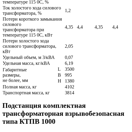
температуре 115 0С, %
Ток холостого хода силового
1,2
трансформатора, %
Потери короткого замыкания
силового
4,35
4,4
4,35
4,4
трансформатора при
температуре 115 0С, кВт
Потери холостого хода
силового трансформатора,
2,05
кВт
Удельный объем, м 3/кВА
0,07
Удельная масса, кг/кВА
6,19
L
3500
Габаритные
размеры,
B
995
не более, мм
H
1380
Полная масса, кг
4102
Транспортная масса, кг
3814
Подстанция комплектная
трансформаторная взрывобезопасная
типа КТПВ 1000