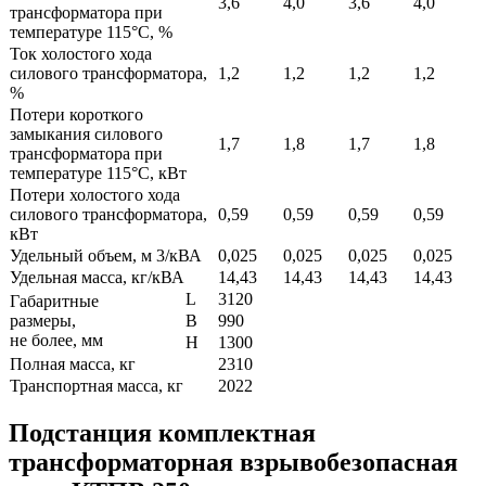
3,6
4,0
3,6
4,0
трансформатора при
температуре 115°С, %
Ток холостого хода
силового трансформатора,
1,2
1,2
1,2
1,2
%
Потери короткого
замыкания силового
1,7
1,8
1,7
1,8
трансформатора при
температуре 115°С, кВт
Потери холостого хода
силового трансформатора,
0,59
0,59
0,59
0,59
кВт
Удельный объем, м 3/кВА
0,025
0,025
0,025
0,025
Удельная масса, кг/кВА
14,43
14,43
14,43
14,43
L
3120
Габаритные
размеры,
B
990
не более, мм
H
1300
Полная масса, кг
2310
Транспортная масса, кг
2022
Подстанция комплектная
трансформаторная взрывобезопасная