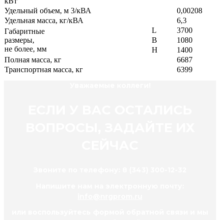
кВт
Удельный объем, м 3/кВА
0,00208
Удельная масса, кг/кВА
6,3
L
3700
Габаритные
размеры,
B
1080
не более, мм
H
1400
Полная масса, кг
6687
Транспортная масса, кг
6399
Уважаемые коллеги!
ЕСЛИ У ВАС ОСТАЛИСЬ
ВОПРОСЫ, ЗАДАЙТЕ ИХ
СЕЙЧАС
Звоните по телефону: 8 (343) 300-12-32
Напишите нам на электронную почту:
info@nrgprom.ru
или воспользуйтесь формой обратной связи и мы