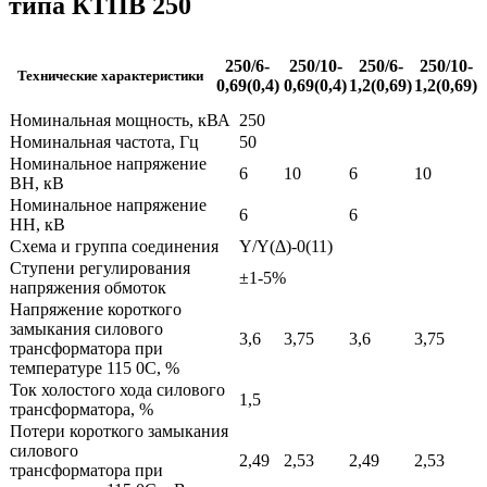
типа КТПВ 250
250/6-
250/10-
250/6-
250/10-
Технические характеристики
0,69(0,4)
0,69(0,4)
1,2(0,69)
1,2(0,69)
Номинальная мощность, кВА
250
Номинальная частота, Гц
50
Номинальное напряжение
6
10
6
10
ВН, кВ
Номинальное напряжение
6
6
НН, кВ
Схема и группа соединения
Y/Y(Δ)-0(11)
Ступени регулирования
±1-5%
напряжения обмоток
Напряжение короткого
замыкания силового
3,6
3,75
3,6
3,75
трансформатора при
температуре 115 0С, %
Ток холостого хода силового
1,5
трансформатора, %
Потери короткого замыкания
силового
2,49
2,53
2,49
2,53
трансформатора при