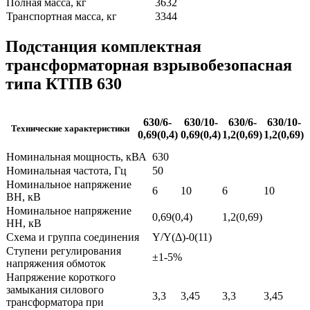
Полная масса, кг
3632
Транспортная масса, кг
3344
Подстанция комплектная
трансформаторная взрывобезопасная
типа КТПВ 630
630/6-
630/10-
630/6-
630/10-
Технические характеристики
0,69(0,4)
0,69(0,4)
1,2(0,69)
1,2(0,69)
Номинальная мощность, кВА
630
Номинальная частота, Гц
50
Номинальное напряжение
6
10
6
10
ВН, кВ
Номинальное напряжение
0,69(0,4)
1,2(0,69)
НН, кВ
Схема и группа соединения
Y/Y(Δ)-0(11)
Ступени регулирования
±1-5%
напряжения обмоток
Напряжение короткого
замыкания силового
3,3
3,45
3,3
3,45
трансформатора при