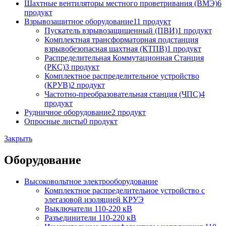
Шахтные вентиляторы местного проветривания (ВМЭ)
6
продукт
Взрывозащитное оборудование
11 продукт
Пускатель взрывозащищенный (ПВИ)
1 продукт
Комплектная трансформаторная подстанция
взрывобезопасная шахтная (КТПВ)
1 продукт
Распределительная Коммутационная Станция
(РКС)
3 продукт
Комплектное распределительное устройство
(КРУВ)
2 продукт
Частотно-преобразовательная станция (ЧПС)
4
продукт
Рудничное оборудование
2 продукт
Опросные листы
0 продукт
Закрыть
Оборудование
Высоковольтное электрооборудование
Комплектное распределительное устройство с
элегазовой изоляцией КРУЭ
Выключатели 110-220 кВ
Разъединители 110-220 кВ