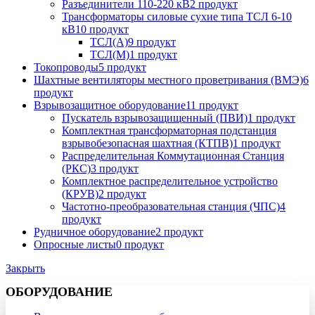
Разъединители 110-220 кВ
2 продукт
Трансформаторы силовые сухие типа ТСЛ 6-10
кВ
10 продукт
ТСЛ(А)
9 продукт
ТСЛ(М)
1 продукт
Токопроводы
5 продукт
Шахтные вентиляторы местного проветривания (ВМЭ)
6
продукт
Взрывозащитное оборудование
11 продукт
Пускатель взрывозащищенный (ПВИ)
1 продукт
Комплектная трансформаторная подстанция
взрывобезопасная шахтная (КТПВ)
1 продукт
Распределительная Коммутационная Станция
(РКС)
3 продукт
Комплектное распределительное устройство
(КРУВ)
2 продукт
Частотно-преобразовательная станция (ЧПС)
4
продукт
Рудничное оборудование
2 продукт
Опросные листы
0 продукт
Закрыть
ОБОРУДОВАНИЕ