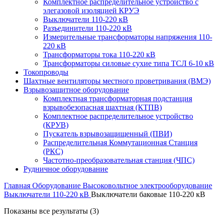
Комплектное распределительное устройство с
элегазовой изоляцией КРУЭ
Выключатели 110-220 кВ
Разъединители 110-220 кВ
Измерительные трансформаторы напряжения 110-
220 кВ
Трансформаторы тока 110-220 кВ
Трансформаторы силовые сухие типа ТСЛ 6-10 кВ
Токопроводы
Шахтные вентиляторы местного проветривания (ВМЭ)
Взрывозащитное оборудование
Комплектная трансформаторная подстанция
взрывобезопасная шахтная (КТПВ)
Комплектное распределительное устройство
(КРУВ)
Пускатель взрывозащищенный (ПВИ)
Распределительная Коммутационная Станция
(РКС)
Частотно-преобразовательная станция (ЧПС)
Рудничное оборудование
Главная
Оборудование
Высоковольтное электрооборудование
Выключатели 110-220 кВ
Выключатели баковые 110-220 кВ
Показаны все результаты (3)